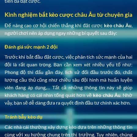
tiền đã đặt cược.
Kinh nghiệm bắt kèo cược châu Âu từ chuyên gia
Để nâng cao cơ hội chiến thắng khi đặt cược
kèo châu Âu
,
người chơi nên áp dụng ngay những bí quyết sau đây:
Đánh giá sức mạnh 2 đội
Trước khi bắt đầu đặt cược, việc phân tích sức mạnh của hai
đội là rất quan trọng. Bạn cần xem xét nhiều yếu tố như:
Phong độ thi đấu gần đây, lịch sử đối đầu trước đó, chất
lượng cầu thủ cũng như chiều sâu đội hình mà huấn luyện
viên đang áp dụng,… Tất cả những thông tin này sẽ giúp
khách hàng có cái nhìn tổng quát hơn về
kèo châu Âu
. Nhờ
vậy, bạn sẽ dễ dàng đưa ra quyết định đầu tư chính xác hơn.
Tránh bẫy kèo dụ
Các nhà cái thường xây dựng kèo dựa trên những thông tin
cùng với xu hướng chung trên thị trường. Tuy nhiên, chúng