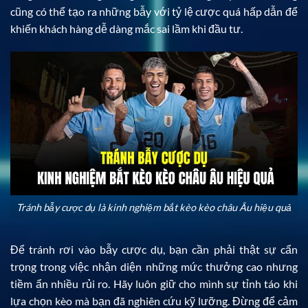
cũng có thể tạo ra những bẫy với tỷ lệ cược quá hấp dẫn để
khiến khách hàng dễ dàng mắc sai lầm khi đầu tư.
Tránh bẫy cược dụ là kinh nghiệm bắt kèo kèo châu Âu hiệu quả
Để tránh rơi vào bẫy cược dụ, bạn cần phải thật sự cẩn
trọng trong việc nhận diện những mức thưởng cao nhưng
tiềm ẩn nhiều rủi ro. Hãy luôn giữ cho mình sự tỉnh táo khi
lựa chọn kèo mà bạn đã nghiên cứu kỹ lưỡng. Đừng để cảm