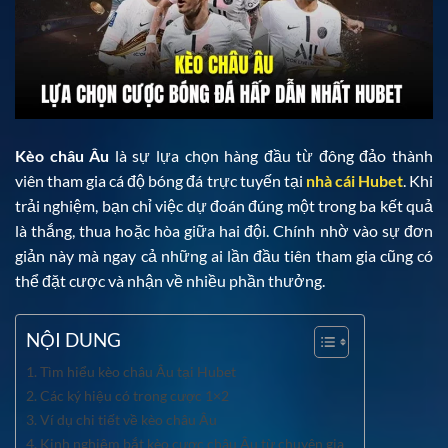
Kèo châu Âu
là sự lựa chọn hàng đầu từ đông đảo thành
viên tham gia cá độ bóng đá trực tuyến tại
nhà cái Hubet
. Khi
trải nghiệm, bạn chỉ việc dự đoán đúng một trong ba kết quả
là thắng, thua hoặc hòa giữa hai đội. Chính nhờ vào sự đơn
giản này mà ngay cả những ai lần đầu tiên tham gia cũng có
thể đặt cược và nhận về nhiều phần thưởng.
NỘI DUNG
Tìm hiểu kèo châu Âu tại Hubet
Các ký hiệu có trong cược 1×2
Ví dụ chi tiết về kèo châu Âu
Kinh nghiệm bắt kèo cược châu Âu từ chuyên gia