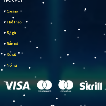
TRÒ CHƠI
♥
Casino
♥
Thể thao
♥
Đá gà
♥
Bắn cá
♥
Xổ số
♥
Nổ hũ