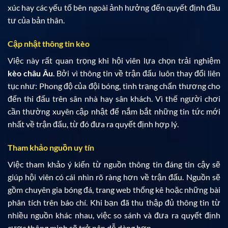
xúc hay các yếu tố bên ngoài ảnh hưởng đến quyết định đầu
tư của bản thân.
Cập nhật thông tin kèo
Việc này rất quan trọng khi hội viên lựa chọn trải nghiệm
kèo châu Âu
. Bởi vì thông tin về trận đấu luôn thay đổi liên
tục như: Phong độ của đội bóng, tình trạng chấn thương cho
đến thi đấu trên sân nhà hay sân khách. Vì thế người chơi
cần thường xuyên cập nhật để nắm bắt những tin tức mới
nhất về trận đấu, từ đó đưa ra quyết định hợp lý.
Tham khảo nguồn uy tín
Việc tham khảo ý kiến từ nguồn thông tin đáng tin cậy sẽ
giúp hội viên có cái nhìn rõ ràng hơn về trận đấu. Nguồn sẽ
gồm chuyên gia bóng đá, trang web thống kê hoặc những bài
phân tích trên báo chí. Khi bạn đã thu thập đủ thông tin từ
nhiều nguồn khác nhau, việc so sánh và đưa ra quyết định
cược thông minh sẽ trở nên dễ dàng hơn.