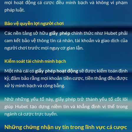
mọi hoạt động cá cược đều minh bạch và không vi phạm
pháp luật.
Bảo vệ quyền lợi người chơi
Các nền tảng sở hữu
giấy phép
chính thức như Hubet phải
cam kết bảo vệ thông tin cá nhân, tài khoản và giao dịch của
người chơi trước mọi nguy cơ gian lận.
Kiểm soát tài chính minh bạch
Một nhà cái có
giấy phép hoạt động
sẽ được kiểm toán định
kỳ, đảm bảo rằng mọi khoản tiền cược, tiền thắng đều được
xử lý minh bạch và công bằng.
Nhờ những yếu tố này, giấy phép trở thành yếu tố cốt lõi
giúp Hubet tạo dựng niềm tin và khẳng định vị thế trong
ngành cá cược trực tuyến.
Những chứng nhận uy tín trong lĩnh vực cá cược