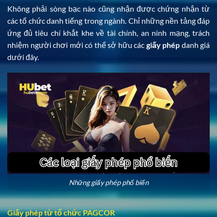
Không phải sòng bạc nào cũng nhận được chứng nhận từ
các tổ chức danh tiếng trong ngành. Chỉ những nền tảng đáp
ứng đủ tiêu chí khắt khe về tài chính, an ninh mạng, trách
nhiệm người chơi mới có thể sở hữu các
giấy phép
danh giá
dưới đây.
Những giấy phép phổ biến
Giấy phép từ tổ chức PAGCOR