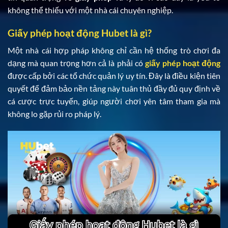
không thể thiếu với một nhà cái chuyên nghiệp.
Giấy phép hoạt động Hubet là gì?
Một nhà cái hợp pháp không chỉ cần hệ thống trò chơi đa
dạng mà quan trọng hơn cả là phải có
giấy phép hoạt động
được cấp bởi các tổ chức quản lý uy tín. Đây là điều kiện tiên
quyết để đảm bảo nền tảng này tuân thủ đầy đủ quy định về
cá cược trực tuyến, giúp người chơi yên tâm tham gia mà
không lo gặp rủi ro pháp lý.