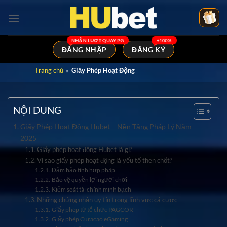
Bỏ
qua
nội
dung
ĐĂNG NHẬP
ĐĂNG KÝ
Trang chủ
»
Giấy Phép Hoạt Động
NỘI DUNG
Giấy Phép Hoạt Động Hubet – Nền Tảng Pháp Lý Năm
2025
Giấy phép hoạt động Hubet là gì?
Vì sao giấy phép hoạt động là yếu tố then chốt?
Đảm bảo tính hợp pháp
Bảo vệ quyền lợi người chơi
Kiểm soát tài chính minh bạch
Những chứng nhận uy tín trong lĩnh vực cá cược
Giấy phép từ tổ chức PAGCOR
Giấy phép Curacao eGaming