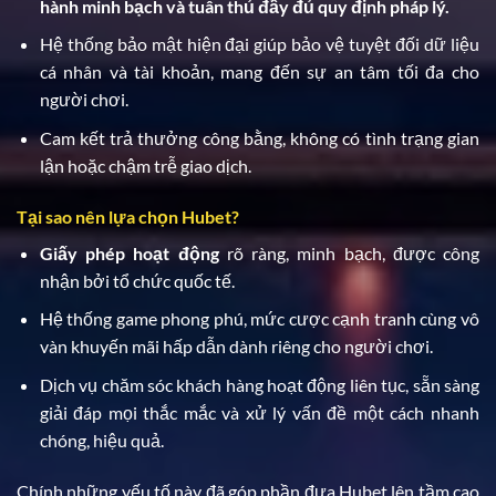
hành minh bạch và tuân thủ đầy đủ quy định pháp lý.
Hệ thống bảo mật hiện đại giúp bảo vệ tuyệt đối dữ liệu
cá nhân và tài khoản, mang đến sự an tâm tối đa cho
người chơi.
Cam kết trả thưởng công bằng, không có tình trạng gian
lận hoặc chậm trễ giao dịch.
Tại sao nên lựa chọn Hubet?
Giấy phép hoạt động
rõ ràng, minh bạch, được công
nhận bởi tổ chức quốc tế.
Hệ thống game phong phú, mức cược cạnh tranh cùng vô
vàn khuyến mãi hấp dẫn dành riêng cho người chơi.
Dịch vụ chăm sóc khách hàng hoạt động liên tục, sẵn sàng
giải đáp mọi thắc mắc và xử lý vấn đề một cách nhanh
chóng, hiệu quả.
Chính những yếu tố này đã góp phần đưa Hubet lên tầm cao