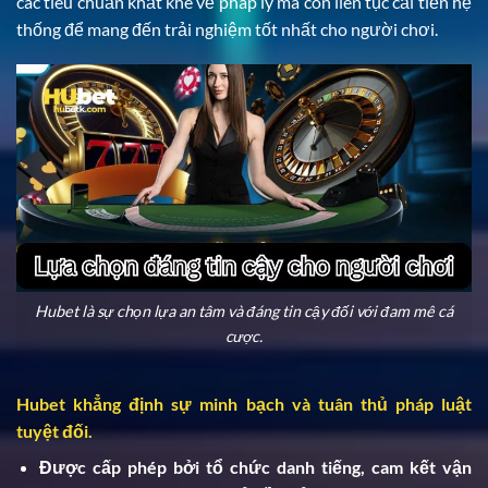
các tiêu chuẩn khắt khe về pháp lý mà còn liên tục cải tiến hệ
thống để mang đến trải nghiệm tốt nhất cho người chơi.
Hubet là sự chọn lựa an tâm và đáng tin cậy đối với đam mê cá
cược.
Hubet khẳng định sự minh bạch và tuân thủ pháp luật
tuyệt đối.
Được cấp phép bởi tổ chức danh tiếng, cam kết vận