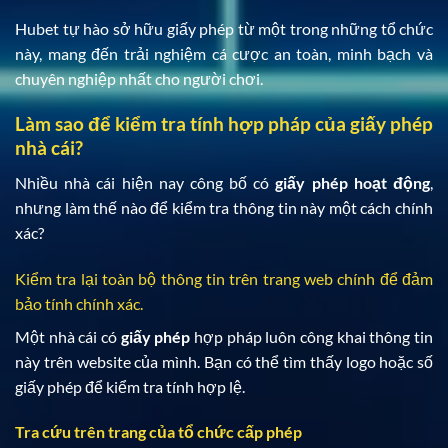
Hubet tự hào sở hữu giấy phép từ một trong những tổ chức
này, mang đến trải nghiệm cá cược an toàn, minh bạch và
chuyên nghiệp nhất cho người chơi.
Làm sao để kiểm tra tính hợp pháp của giấy phép
nhà cái?
Nhiều nhà cái hiện nay công bố có
giấy phép hoạt động
,
nhưng làm thế nào để kiểm tra thông tin này một cách chính
xác?
Kiểm tra lại toàn bộ thông tin trên trang web chính để đảm
bảo tính chính xác.
Một nhà cái có
giấy phép
hợp pháp luôn công khai thông tin
này trên website của mình. Bạn có thể tìm thấy logo hoặc số
giấy phép để kiểm tra tính hợp lệ.
Tra cứu trên trang của tổ chức cấp phép