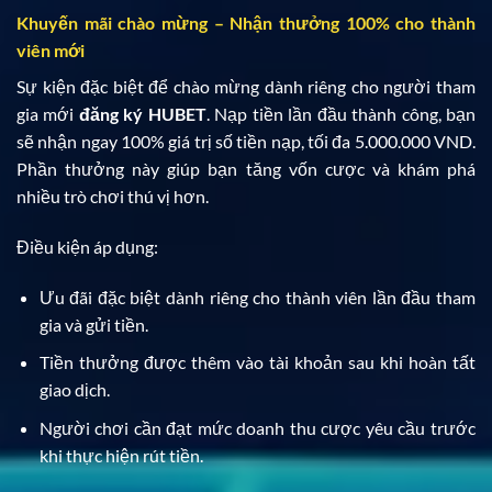
Khuyến mãi chào mừng – Nhận thưởng 100% cho thành
viên mới
Sự kiện đặc biệt để chào mừng dành riêng cho người tham
gia mới
đăng ký HUBET
. Nạp tiền lần đầu thành công, bạn
sẽ nhận ngay 100% giá trị số tiền nạp, tối đa 5.000.000 VND.
Phần thưởng này giúp bạn tăng vốn cược và khám phá
nhiều trò chơi thú vị hơn.
Điều kiện áp dụng:
Ưu đãi đặc biệt dành riêng cho thành viên lần đầu tham
gia và gửi tiền.
Tiền thưởng được thêm vào tài khoản sau khi hoàn tất
giao dịch.
Người chơi cần đạt mức doanh thu cược yêu cầu trước
khi thực hiện rút tiền.