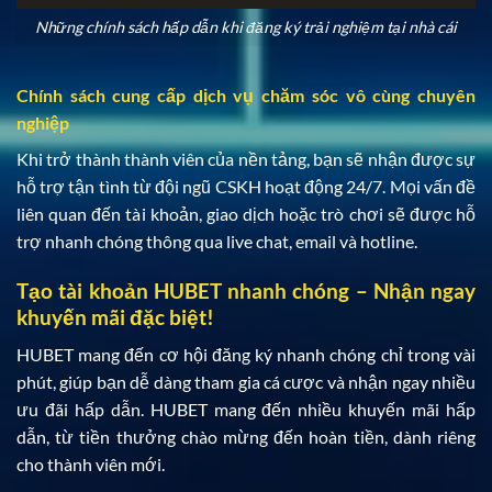
Những chính sách hấp dẫn khi đăng ký trải nghiệm tại nhà cái
Chính sách cung cấp dịch vụ chăm sóc vô cùng chuyên
nghiệp
Khi trở thành thành viên của nền tảng, bạn sẽ nhận được sự
hỗ trợ tận tình từ đội ngũ CSKH hoạt động 24/7. Mọi vấn đề
liên quan đến tài khoản, giao dịch hoặc trò chơi sẽ được hỗ
trợ nhanh chóng thông qua live chat, email và hotline.
Tạo tài khoản HUBET nhanh chóng – Nhận ngay
khuyến mãi đặc biệt!
HUBET mang đến cơ hội đăng ký nhanh chóng chỉ trong vài
phút, giúp bạn dễ dàng tham gia cá cược và nhận ngay nhiều
ưu đãi hấp dẫn. HUBET mang đến nhiều khuyến mãi hấp
dẫn, từ tiền thưởng chào mừng đến hoàn tiền, dành riêng
cho thành viên mới.