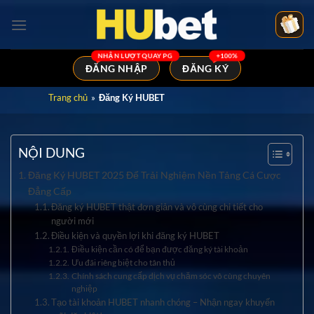
Bỏ
qua
nội
dung
ĐĂNG NHẬP
ĐĂNG KÝ
Trang chủ
»
Đăng Ký HUBET
NỘI DUNG
Đăng Ký HUBET 2025 Để Trải Nghiệm Nền Tảng Cá Cược
Đẳng Cấp
Đăng ký HUBET thật đơn giản và vô cùng chi tiết cho
người mới
Điều kiện và quyền lợi khi đăng ký HUBET
Điều kiện cần có để bạn được đăng ký tài khoản
Ưu đãi riêng biệt cho tân thủ
Chính sách cung cấp dịch vụ chăm sóc vô cùng chuyên
nghiệp
Tạo tài khoản HUBET nhanh chóng – Nhận ngay khuyến