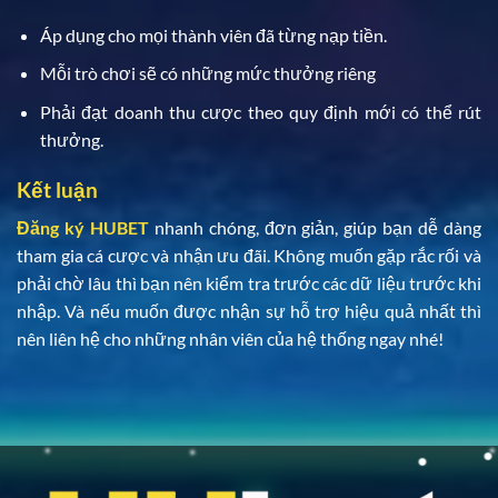
Áp dụng cho mọi thành viên đã từng nạp tiền.
Mỗi trò chơi sẽ có những mức thưởng riêng
Phải đạt doanh thu cược theo quy định mới có thể rút
thưởng.
Kết luận
Đăng ký HUBET
nhanh chóng, đơn giản, giúp bạn dễ dàng
tham gia cá cược và nhận ưu đãi. Không muốn gặp rắc rối và
phải chờ lâu thì bạn nên kiểm tra trước các dữ liệu trước khi
nhập. Và nếu muốn được nhận sự hỗ trợ hiệu quả nhất thì
nên liên hệ cho những nhân viên của hệ thống ngay nhé!