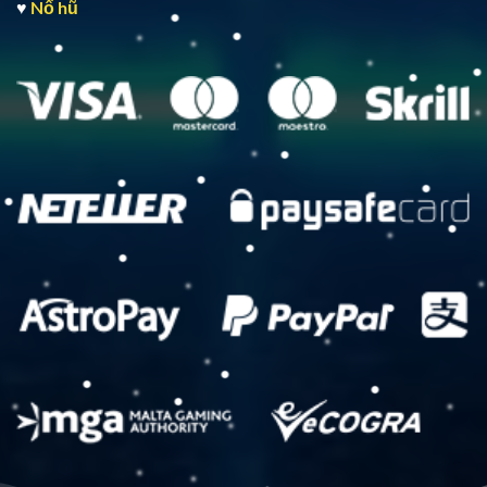
♥
Nổ hũ